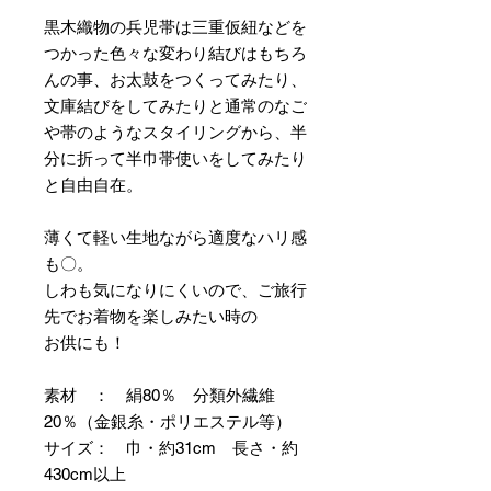
黒木織物の兵児帯は三重仮紐などを
つかった色々な変わり結びはもちろ
んの事、お太鼓をつくってみたり、
文庫結びをしてみたりと通常のなご
や帯のようなスタイリングから、半
分に折って半巾帯使いをしてみたり
と自由自在。
薄くて軽い生地ながら適度なハリ感
も〇。
しわも気になりにくいので、ご旅行
先でお着物を楽しみたい時の
お供にも！
素材 ： 絹80％ 分類外繊維
20％（金銀糸・ポリエステル等）
サイズ： 巾・約31cm 長さ・約
430cm以上