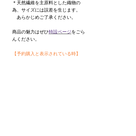
＊天然繊維を主原料とした織物の
為、サイズには誤差を生じます。
あらかじめご了承ください。
商品の魅力はぜひ
特設ページ
をごら
んください。
【予約購入と表示されている時】
在庫切れの場合に「予約購入」に切
り替わります。
そのままカートにお進みいただきご
購入いただきますと
受注生産させていただきます。
約１ヶ月～２ヶ月ほどの制作期間を
いただきますが、
新たに織り上げて納品させていただ
きます。