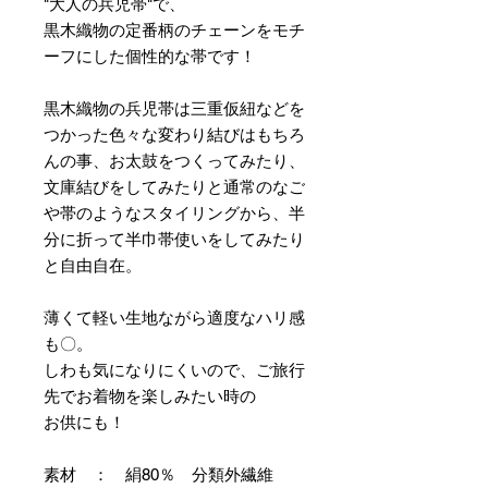
"大人の兵児帯"で、
黒木織物の定番柄のチェーンをモチ
ーフにした個性的な帯です！
黒木織物の兵児帯は三重仮紐などを
つかった色々な変わり結びはもちろ
んの事、お太鼓をつくってみたり、
文庫結びをしてみたりと通常のなご
や帯のようなスタイリングから、半
分に折って半巾帯使いをしてみたり
と自由自在。
薄くて軽い生地ながら適度なハリ感
も〇。
しわも気になりにくいので、ご旅行
先でお着物を楽しみたい時の
お供にも！
素材 ： 絹80％ 分類外繊維