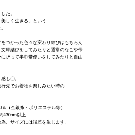
ました。
、美しく生きる」という
た。
どをつかった色々な変わり結びはもちろん
、文庫結びをしてみたりと通常のなごや帯
分に折って半巾帯使いをしてみたりと自由
リ感も〇。
旅行先でお着物を楽しみたい時の
20％（金銀糸・ポリエステル等）
430cm以上
の為、サイズには誤差を生じます。