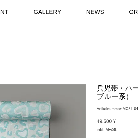
ENT
GALLERY
NEWS
OR
兵児帯・ハー
ブルー系）
Artikelnummer: MC31-0
Preis
49.500 ¥
inkl. MwSt.