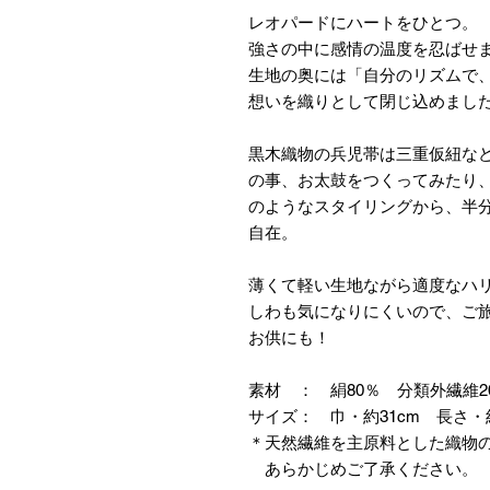
レオパードにハートをひとつ。
強さの中に感情の温度を忍ばせ
生地の奥には「自分のリズムで
想いを織りとして閉じ込めまし
黒木織物の兵児帯は三重仮紐な
の事、お太鼓をつくってみたり
のようなスタイリングから、半
自在。
薄くて軽い生地ながら適度なハ
しわも気になりにくいので、ご
お供にも！
素材 ： 絹80％ 分類外繊維
サイズ： 巾・約31cm 長さ・約
＊天然繊維を主原料とした織物
あらかじめご了承ください。