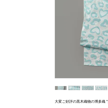
大変ご好評の黒木織物の博多織 "