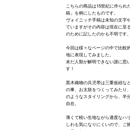
こちらの商品は15世紀に作られ
稿」を柄にしたものです。
ヴォイニッチ手稿は未知の文字
ていますがその内容は現在に至
のために記したのかも不明です
今回は様々なページの中で比較
地に表現してみました。
未だ人類が解明できない謎に思
す！
黒木織物の兵児帯は三重仮紐な
の事、お太鼓をつくってみたり
のようなスタイリングから、半
自在。
薄くて軽い生地ながら適度なハ
しわも気になりにくいので、ご