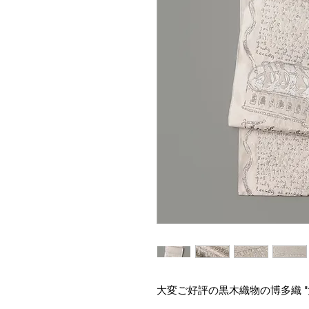
大変ご好評の黒木織物の博多織 "