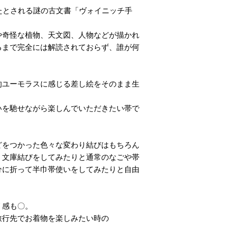
たとされる謎の古文書「ヴォイニッチ手
や奇怪な植物、天文図、人物などが描かれ
るまで完全には解読されておらず、誰が何
。
的ユーモラスに感じる差し絵をそのまま生
いを馳せながら楽しんでいただきたい帯で
どをつかった色々な変わり結びはもちろん
、文庫結びをしてみたりと通常のなごや帯
分に折って半巾帯使いをしてみたりと自由
リ感も〇。
旅行先でお着物を楽しみたい時の