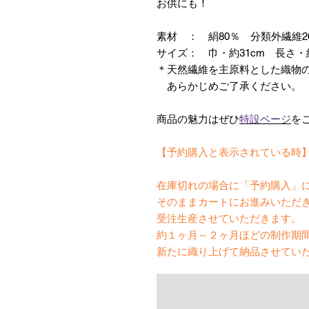
お供にも！
素材 ： 絹80％ 分類外繊維
サイズ： 巾・約31cm 長さ・約
＊天然繊維を主原料とした織物
あらかじめご了承ください。
商品の魅力はぜひ
特設ページ
を
【予約購入と表示されている時
在庫切れの場合に「予約購入」
そのままカートにお進みいただ
受注生産させていただきます。
約１ヶ月～２ヶ月ほどの制作期
新たに織り上げて納品させてい