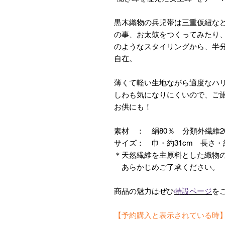
黒木織物の兵児帯は三重仮紐な
の事、お太鼓をつくってみたり
のようなスタイリングから、半
自在。
薄くて軽い生地ながら適度なハ
しわも気になりにくいので、ご
お供にも！
素材 ： 絹80％ 分類外繊維
サイズ： 巾・約31cm 長さ・約
＊天然繊維を主原料とした織物
あらかじめご了承ください。
商品の魅力はぜひ
特設ページ
を
【予約購入と表示されている時