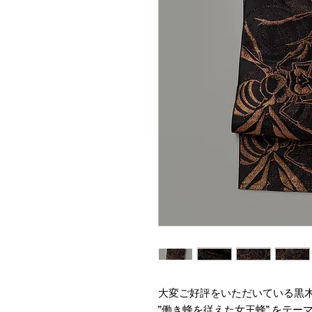
大変ご好評をいただいている黒木
”働き蜂を従えた女王蜂” をテ