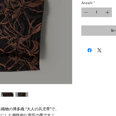
Anzahl
*
In
織物の博多織 "大人の兵児帯"で、
ーマにした個性的な意匠の帯です！