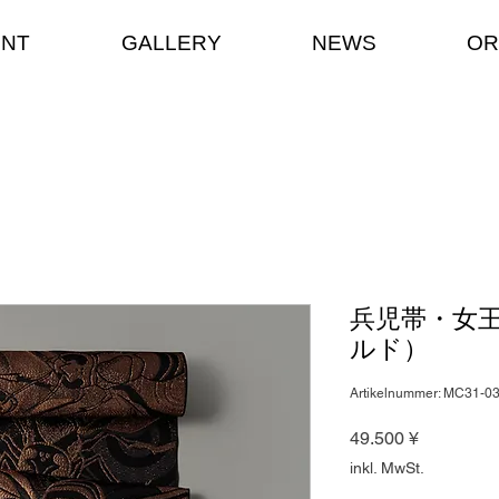
ENT
GALLERY
NEWS
OR
兵児帯・女
ルド）
Artikelnummer: MC31-0
Preis
49.500 ¥
inkl. MwSt.