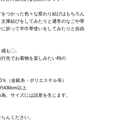
どをつかった色々な変わり結びはもちろん
、文庫結びをしてみたりと通常のなごや帯
分に折って半巾帯使いをしてみたりと自由
リ感も〇。
旅行先でお着物を楽しみたい時の
20％（金銀糸・ポリエステル等）
430cm以上
の為、サイズには誤差を生じます。
ごらんください。
】