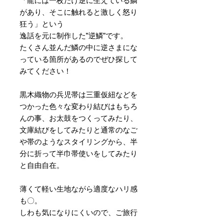
「龍には一枚だけ逆に生えている鱗
があり、そこに触れると激しく怒り
狂う」という
逸話を元に制作した”逆鱗”です。
たくさん並んだ鱗の中に逆さまにな
っている箇所があるのでぜひ探して
みてください！
黒木織物の兵児帯は三重仮紐などを
つかった色々な変わり結びはもちろ
んの事、お太鼓をつくってみたり、
文庫結びをしてみたりと通常のなご
や帯のようなスタイリングから、半
分に折って半巾帯使いをしてみたり
と自由自在。
薄くて軽い生地ながら適度なハリ感
も〇。
しわも気になりにくいので、ご旅行