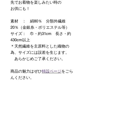
先でお着物を楽しみたい時の
お供にも！
素材 ： 絹80％ 分類外繊維
20％（金銀糸・ポリエステル等）
サイズ： 巾・約31cm 長さ・約
430cm以上
＊天然繊維を主原料とした織物の
為、サイズには誤差を生じます。
あらかじめご了承ください。
商品の魅力はぜひ
特設ページ
をごら
んください。
【予約購入と表示されている時】
在庫切れの場合に「予約購入」に切
り替わります。
そのままカートにお進みいただきご