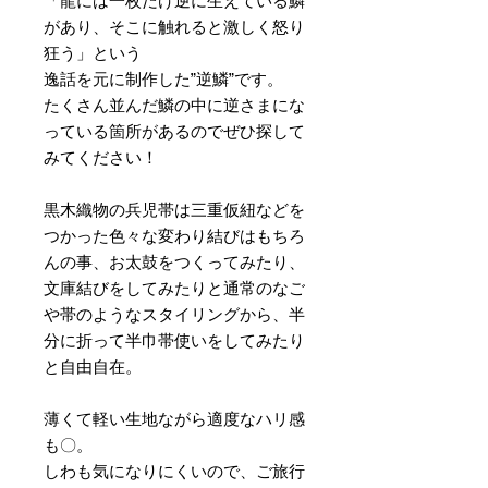
「龍には一枚だけ逆に生えている鱗
があり、そこに触れると激しく怒り
狂う」という
逸話を元に制作した”逆鱗”です。
たくさん並んだ鱗の中に逆さまにな
っている箇所があるのでぜひ探して
みてください！
黒木織物の兵児帯は三重仮紐などを
つかった色々な変わり結びはもちろ
んの事、お太鼓をつくってみたり、
文庫結びをしてみたりと通常のなご
や帯のようなスタイリングから、半
分に折って半巾帯使いをしてみたり
と自由自在。
薄くて軽い生地ながら適度なハリ感
も〇。
しわも気になりにくいので、ご旅行