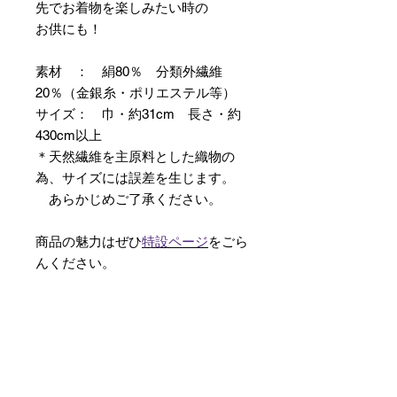
先でお着物を楽しみたい時の
お供にも！
素材 ： 絹80％ 分類外繊維
20％（金銀糸・ポリエステル等）
サイズ： 巾・約31cm 長さ・約
430cm以上
＊天然繊維を主原料とした織物の
為、サイズには誤差を生じます。
あらかじめご了承ください。
商品の魅力はぜひ
特設ページ
をごら
んください。
【予約購入と表示されている時】
在庫切れの場合に「予約購入」に切
り替わります。
そのままカートにお進みいただきご