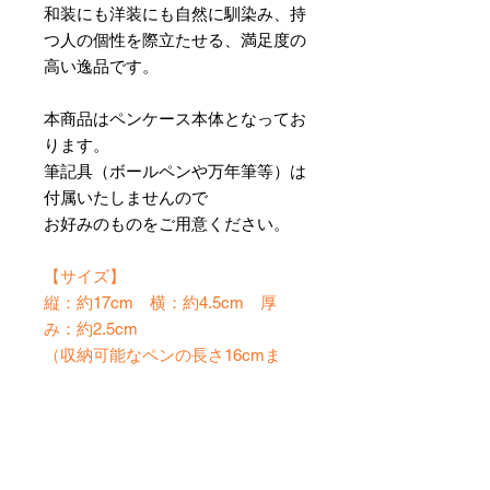
和装にも洋装にも自然に馴染み、持
つ人の個性を際立たせる、満足度の
高い逸品です。
本商品はペンケース本体となってお
ります。
筆記具（ボールペンや万年筆等）は
付属いたしませんので
お好みのものをご用意ください。
【サイズ】
縦：約17cm 横：約4.5cm 厚
み：約2.5cm
（収納可能なペンの長さ16cmま
で）
※ハンドメイドのため、サイズには
多少の誤差が生じる場合がございま
す。
※筆記具は撮影用です。