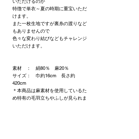
いただけるのが
特徴で単衣～夏の時期に重宝いただ
けます。
また一枚生地ですが裏糸の渡りなど
もありませんので
色々な変わり結びなどもチャレンジ
いただけます。
素材 ： 絹80％ 麻20％
サイズ： 巾約16cm 長さ約
420cm
＊本商品は麻素材を使用しているた
め特有の毛羽立ちやふしが見られま
すが、異常ではありませんので事前
にご了承のほどお願いいたします。
＊天然繊維を主原料とした織物の
為、サイズには誤差を生じます。
あらかじめご了承ください。