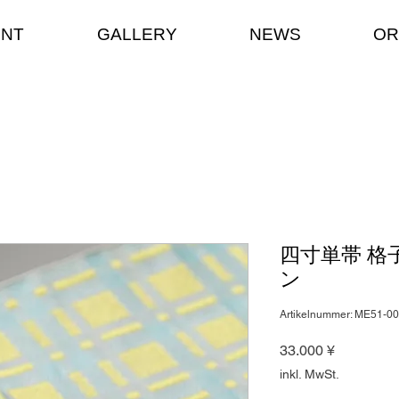
ENT
GALLERY
NEWS
OR
四寸単帯 格
ン
Artikelnummer: ME51-0
Preis
33.000 ¥
inkl. MwSt.