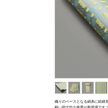
織りのベースとなる絹糸に絵緯
軽い四寸巾の単帯が新登場です