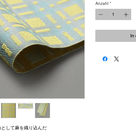
Anzahl
*
In
糸として麻を織り込んだ
！