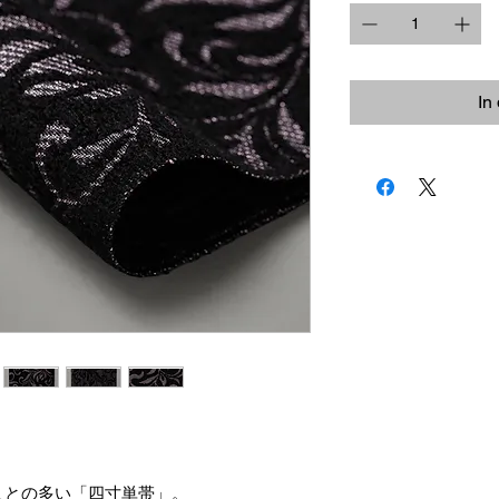
In
ことの多い「四寸単帯」。