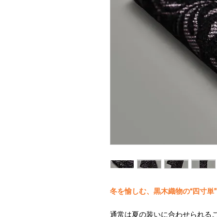
冬を愉しむ、黒木織物の“四寸単”
通常は夏の装いに合わせられる