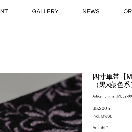
ENT
GALLERY
NEWS
OR
四寸単帯【M
（黒×藤色系
Artikelnummer: ME52-0
Preis
35.200 ¥
inkl. MwSt.
Anzahl
*