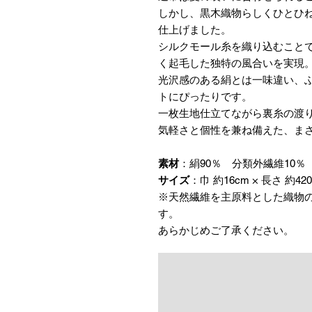
しかし、黒木織物らしくひとひ
仕上げました。
シルクモール糸を織り込むこと
く起毛した独特の風合いを実現
光沢感のある絹とは一味違い、
トにぴったりです。
一枚生地仕立てながら裏糸の渡
気軽さと個性を兼ね備えた、ま
素材
：絹90％ 分類外繊維10％
サイズ
：巾 約16cm × 長さ 約42
※天然繊維を主原料とした織物
す。
あらかじめご了承ください。