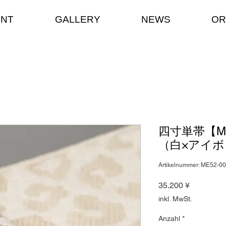
ENT
GALLERY
NEWS
OR
四寸単帯【M
（白×アイボ
Artikelnummer: ME52-0
Preis
35.200 ¥
inkl. MwSt.
Anzahl
*