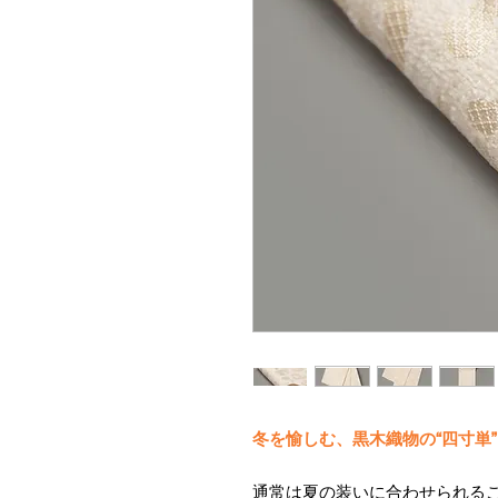
冬を愉しむ、黒木織物の“四寸単”
通常は夏の装いに合わせられる