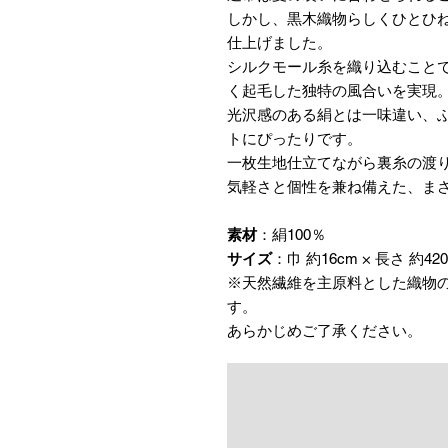
しかし、黒木織物らしくひとひ
仕上げました。
シルクモール糸を織り込むこと
く起毛した独特の風合いを実現
光沢感のある絹とは一味違い、
トにぴったりです。
一枚生地仕立てながら裏糸の渡
気軽さと個性を兼ね備えた、ま
素材
：絹100％
サイズ
：巾 約16cm × 長さ 約42
※天然繊維を主原料とした織物
す。
あらかじめご了承ください。