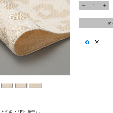
In
ことの多い「四寸単帯」。