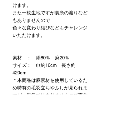
けます。
また一枚生地ですが裏糸の渡りなど
もありませんので
色々な変わり結びなどもチャレンジ
いただけます。
素材 ： 絹80％ 麻20％
サイズ： 巾約16cm 長さ約
420cm
＊本商品は麻素材を使用しているた
め特有の毛羽立ちやふしが見られま
すが、異常ではありませんので事前
にご了承のほどお願いいたします。
＊天然繊維を主原料とした織物の
為、サイズには誤差を生じます。
あらかじめご了承ください。