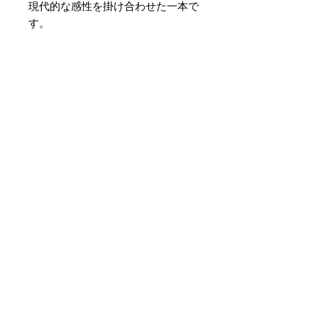
現代的な感性を掛け合わせた一本で
す。
素材 ： 絹100％
サイズ： 巾約16cm 長さ約
420cm
＊天然繊維を主原料とした織物の
為、サイズには誤差を生じます。
あらかじめご了承ください。
Noch keine Bewertungen
vorhanden
Jetzt die erste Bewertung
abgeben.