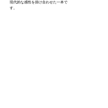
現代的な感性を掛け合わせた一本で
す。
素材 ： 絹100％
サイズ： 巾約16cm 長さ約
420cm
＊天然繊維を主原料とした織物の
為、サイズには誤差を生じます。
あらかじめご了承ください。
Noch keine Bewertungen
vorhanden
Jetzt die erste Bewertung
abgeben.