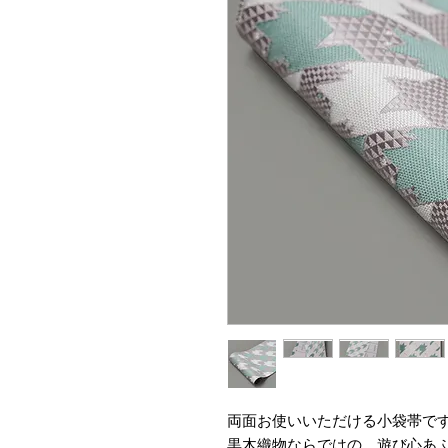
両面お使いいただける小袋帯で
黒木織物ならではの、遊び心あ