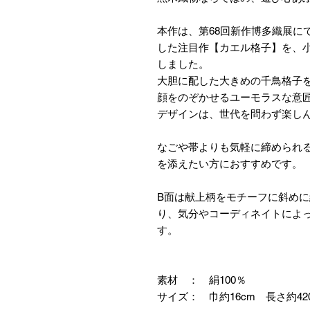
本作は、第68回新作博多織展に
した注目作【カエル格子】を、
しました。
大胆に配した大きめの千鳥格子
顔をのぞかせるユーモラスな意
デザインは、世代を問わず楽し
なごや帯よりも気軽に締められ
を添えたい方におすすめです。
B面は献上柄をモチーフに斜め
り、気分やコーディネイトによ
す。
素材 ： 絹100％
サイズ： 巾約16cm 長さ約42