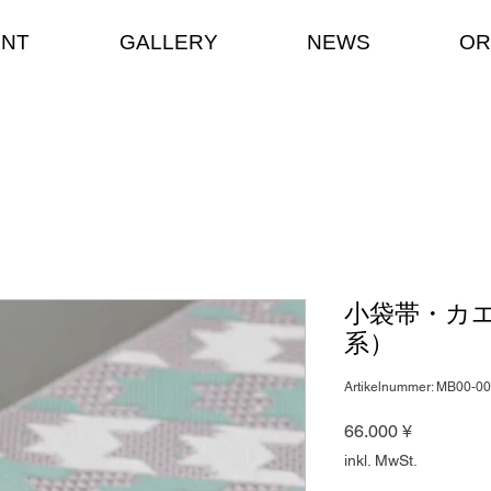
ENT
GALLERY
NEWS
OR
小袋帯・カ
系）
Artikelnummer: MB00-0
Preis
66.000 ¥
inkl. MwSt.