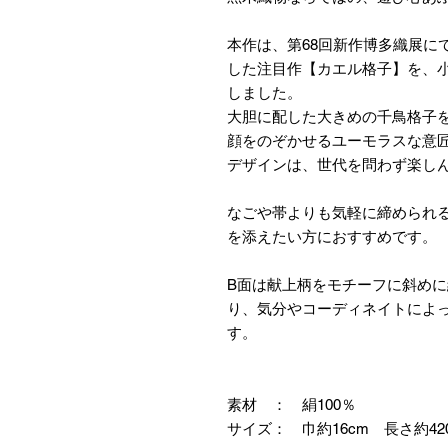
本作は、第68回新作博多織展に
した注目作【カエル格子】を、
しました。
大胆に配した大きめの千鳥格子
顔をのぞかせるユーモラスな意
デザインは、世代を問わず楽し
なごや帯よりも気軽に締められ
を添えたい方におすすめです。
B面は献上柄をモチーフに斜め
り、気分やコーディネイトによ
す。
素材 ： 絹100％
サイズ： 巾約16cm 長さ約42