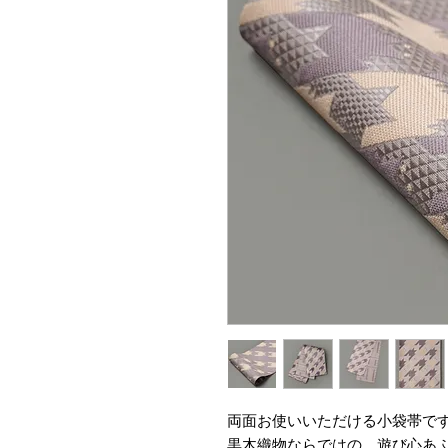
両面お使いいただける小袋帯で
黒木織物ならではの、遊び心あ