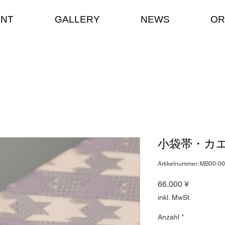
ENT
GALLERY
NEWS
OR
小袋帯・カ
Artikelnummer: MB00-0
Preis
66.000 ¥
inkl. MwSt.
Anzahl
*