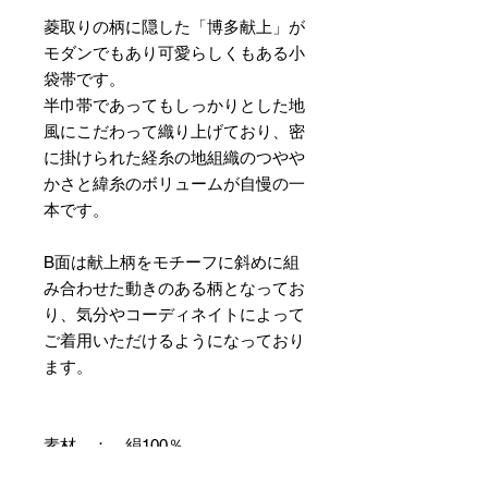
菱取りの柄に隠した「博多献上」が
モダンでもあり可愛らしくもある小
袋帯です。
半巾帯であってもしっかりとした地
風にこだわって織り上げており、密
に掛けられた経糸の地組織のつやや
かさと緯糸のボリュームが自慢の一
本です。
B面は献上柄をモチーフに斜めに組
み合わせた動きのある柄となってお
り、気分やコーディネイトによって
ご着用いただけるようになっており
ます。
素材 ： 絹100％
サイズ： 巾約16cm 長さ約