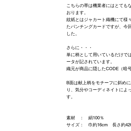
こちらの帯は機業者にはとても
おります。
紋紙とはジャカート織機にて様々
たパンチングカードですが、今
した。
さらに・・・
単に柄として用いているだけで
ータが記されています。
織元が商品に隠したCODE（暗
B面は献上柄をモチーフに斜め
り、気分やコーディネイトによ
す。
素材 ： 絹100％
サイズ： 巾約16cm 長さ約42