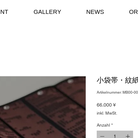
ENT
GALLERY
NEWS
OR
小袋帯・紋紙
Artikelnummer: MB00-0
Preis
66.000 ¥
inkl. MwSt.
Anzahl
*