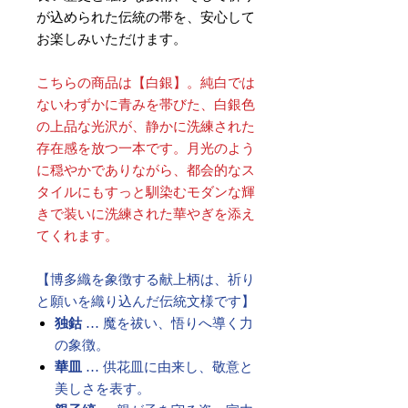
が込められた伝統の帯を、安心して
お楽しみいただけます。
こちらの商品は【白銀】。純白では
ないわずかに青みを帯びた、白銀色
の上品な光沢が、静かに洗練された
存在感を放つ一本です。月光のよう
に穏やかでありながら、都会的なス
タイルにもすっと馴染むモダンな輝
きで装いに洗練された華やぎを添え
てくれます。
【博多織を象徴する献上柄は、祈り
と願いを織り込んだ伝統文様です】
独鈷
… 魔を祓い、悟りへ導く力
の象徴。
華皿
… 供花皿に由来し、敬意と
美しさを表す。