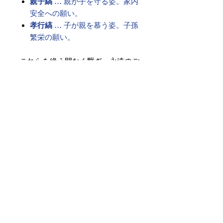
親子縞
… 親が子を守る姿。家内
安全への願い。
孝行縞
… 子が親を慕う姿。子孫
繁栄の願い。
これらを絶え間なく繋ぎ、永遠のご
縁を祈る――
それが、格式ある「博多献上柄」の
帯です。
古より受け継がれた想いは、現代を
生きる私たちの心にも響く願いとし
て、今も変わらず息づいています。
素材 ： 絹100％
サイズ： 巾約31cm 長さ約
368cm
＊お仕立て方法をお選びになりカー
トへお進みください。