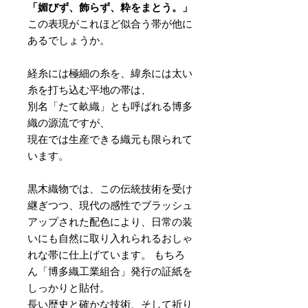
「媚びず、飾らず、粋をまとう。」
この表現がこれほど似合う帯が他に
あるでしょうか。
経糸には極細の糸を、緯糸には太い
糸を打ち込む平地の帯は、
別名「たて畝織」とも呼ばれる博多
織の源流ですが、
現在では生産できる織元も限られて
います。
黒木織物では、この伝統技術を受け
継ぎつつ、現代の感性でブラッシュ
アップされた配色により、日常の装
いにも自然に取り入れられるおしゃ
れな帯に仕上げています。 もちろ
ん「博多織工業組合」発行の証紙を
しっかりと貼付。
長い歴史と確かな技術、そして祈り