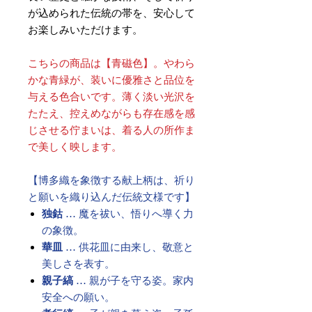
が込められた伝統の帯を、安心して
お楽しみいただけます。
こちらの商品は【青磁色】。やわら
かな青緑が、装いに優雅さと品位を
与える色合いです。薄く淡い光沢を
たたえ、控えめながらも存在感を感
じさせる佇まいは、着る人の所作ま
で美しく映します。
【博多織を象徴する献上柄は、祈り
と願いを織り込んだ伝統文様です】
独鈷
… 魔を祓い、悟りへ導く力
の象徴。
華皿
… 供花皿に由来し、敬意と
美しさを表す。
親子縞
… 親が子を守る姿。家内
安全への願い。