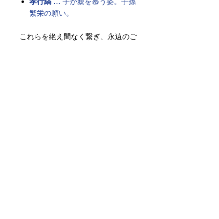
孝行縞
… 子が親を慕う姿。子孫
繁栄の願い。
これらを絶え間なく繋ぎ、永遠のご
縁を祈る――
それが、格式ある「博多献上柄」の
帯です。
古より受け継がれた想いは、現代を
生きる私たちの心にも響く願いとし
て、今も変わらず息づいています。
素材 ： 絹100％
サイズ： 巾約31cm 長さ約
368cm
＊お仕立て方法をお選びになりカー
トへお進みください。
＊天然繊維を主原料とした織物の
為、サイズには誤差を生じます。