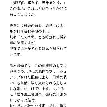
「媚びず、飾らず、粋をまとう。」
この表現がこれほど似合う帯が他に
あるでしょうか。
経糸には極細の糸を、緯糸には太い
糸を打ち込む平地の帯は、
別名「たて畝織」とも呼ばれる博多
織の源流ですが、
現在では生産できる織元も限られて
います。
黒木織物では、この伝統技術を受け
継ぎつつ、現代の感性でブラッシュ
アップされた配色により、日常の装
いにも自然に取り入れられるおしゃ
れな帯に仕上げています。 もちろ
ん「博多織工業組合」発行の証紙を
しっかりと貼付。
長い歴史と確かな技術、そして祈り