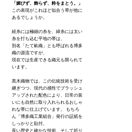
「媚びず、飾らず、粋をまとう。」
この表現がこれほど似合う帯が他に
あるでしょうか。
経糸には極細の糸を、緯糸には太い
糸を打ち込む平地の帯は、
別名「たて畝織」とも呼ばれる博多
織の源流ですが、
現在では生産できる織元も限られて
います。
黒木織物では、この伝統技術を受け
継ぎつつ、現代の感性でブラッシュ
アップされた配色により、日常の装
いにも自然に取り入れられるおしゃ
れな帯に仕上げています。 もちろ
ん「博多織工業組合」発行の証紙を
しっかりと貼付。
長い歴史と確かな技術、そして祈り