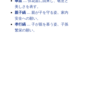
華皿
… 供花皿に由来し、敬意と
美しさを表す。
親子縞
… 親が子を守る姿。家内
安全への願い。
孝行縞
… 子が親を慕う姿。子孫
繁栄の願い。
これらを絶え間なく繋ぎ、永遠のご
縁を祈る――
それが、格式ある「博多献上柄」の
帯です。
古より受け継がれた想いは、現代を
生きる私たちの心にも響く願いとし
て、今も変わらず息づいています。
素材 ： 絹100％
サイズ： 巾約31cm 長さ約
368cm