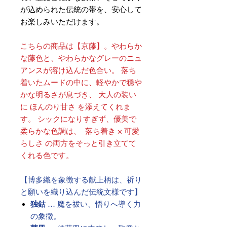
が込められた伝統の帯を、安心して
お楽しみいただけます。
こちらの商品は【京藤】。やわらか
な藤色と、やわらかなグレーのニュ
アンスが溶け込んだ色合い。 落ち
着いたムードの中に、軽やかで穏や
かな明るさが息づき、 大人の装い
に ほんのり甘さ を添えてくれま
す。 シックになりすぎず、優美で
柔らかな色調は、 落ち着き × 可愛
らしさ の両方をそっと引き立てて
くれる色です。
【博多織を象徴する献上柄は、祈り
と願いを織り込んだ伝統文様です】
独鈷
… 魔を祓い、悟りへ導く力
の象徴。