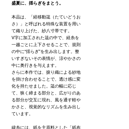
盛夏に、揺らぎをまとう。
本品は、「経移動筬（たていどうお
さ）」と呼ばれる特殊な装置を用い
て織り上げた、紗八寸帯です。
V字に加工された筬の中で、経糸を
一越ごとに上下させることで、規則
の中に“揺らぎ”を生み出します。整
いすぎないその表情が、涼やかさの
中に奥行きを与えます。
さらに本作では、捩り織による紗地
を掛け合わせることで、透け感に変
化を持たせました。筬の幅に応じ
て、狭く締まる部分と、広がりのあ
る部分が交互に現れ、風を通す軽や
かさと、視覚的なリズムを生み出し
ています。
緯糸には、紙を主原料とした「紙布