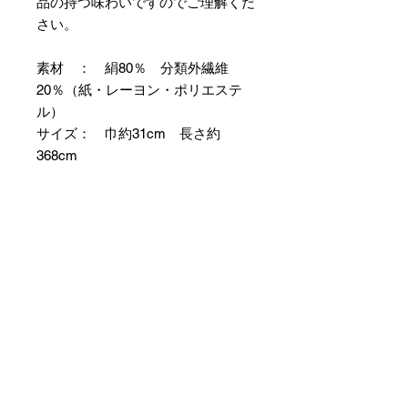
品の持つ味わいですのでご理解くだ
さい。
素材 ： 絹80％ 分類外繊維
20％（紙・レーヨン・ポリエステ
ル）
サイズ： 巾約31cm 長さ約
368cm
＊お仕立て方法をお選びになりカー
トへお進みください。
＊天然繊維を主原料とした織物の
為、サイズには誤差を生じます。
あらかじめご了承ください。
【予約購入と表示されている時】
在庫切れの場合に「予約購入」に切
り替わります。