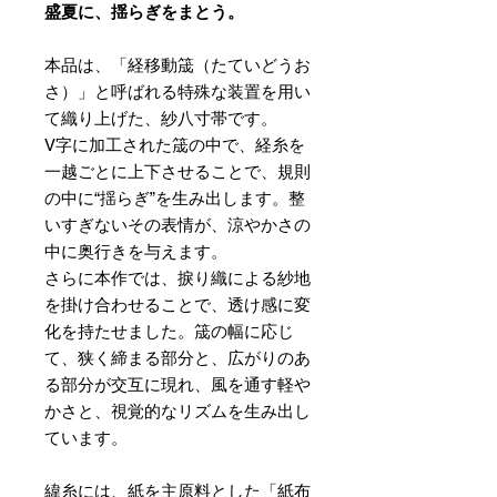
盛夏に、揺らぎをまとう。
本品は、「経移動筬（たていどうお
さ）」と呼ばれる特殊な装置を用い
て織り上げた、紗八寸帯です。
V字に加工された筬の中で、経糸を
一越ごとに上下させることで、規則
の中に“揺らぎ”を生み出します。整
いすぎないその表情が、涼やかさの
中に奥行きを与えます。
さらに本作では、捩り織による紗地
を掛け合わせることで、透け感に変
化を持たせました。筬の幅に応じ
て、狭く締まる部分と、広がりのあ
る部分が交互に現れ、風を通す軽や
かさと、視覚的なリズムを生み出し
ています。
緯糸には、紙を主原料とした「紙布