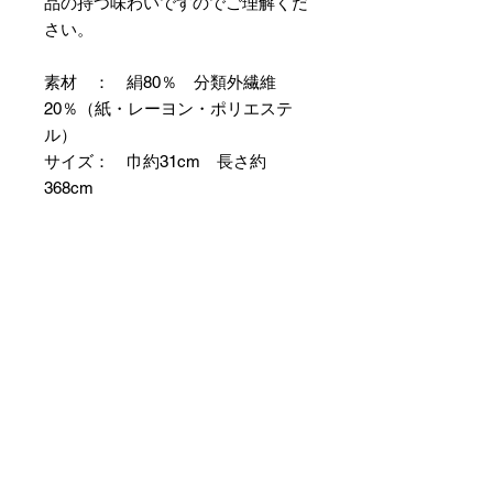
品の持つ味わいですのでご理解くだ
さい。
素材 ： 絹80％ 分類外繊維
20％（紙・レーヨン・ポリエステ
ル）
サイズ： 巾約31cm 長さ約
368cm
＊お仕立て方法をお選びになりカー
トへお進みください。
＊天然繊維を主原料とした織物の
為、サイズには誤差を生じます。
あらかじめご了承ください。
【予約購入と表示されている時】
在庫切れの場合に「予約購入」に切
り替わります。