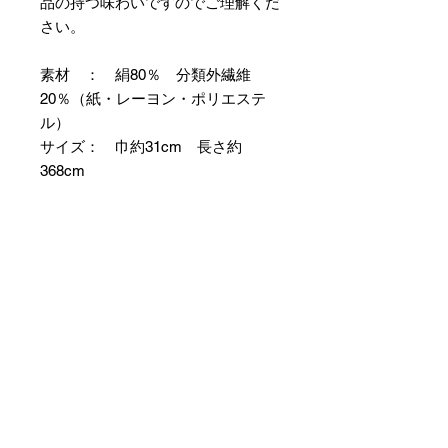
品の持つ味わいですのでご理解くだ
さい。
素材 ： 絹80％ 分類外繊維
20％（紙・レーヨン・ポリエステ
ル）
サイズ： 巾約31cm 長さ約
368cm
＊お仕立て方法をお選びになりカー
トへお進みください。
＊天然繊維を主原料とした織物の
為、サイズには誤差を生じます。
あらかじめご了承ください。
【予約購入と表示されている時】
在庫切れの場合に「予約購入」に切
り替わります。