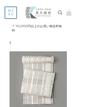
ME
NU
＊10,000円以上のお買い物送料無
料