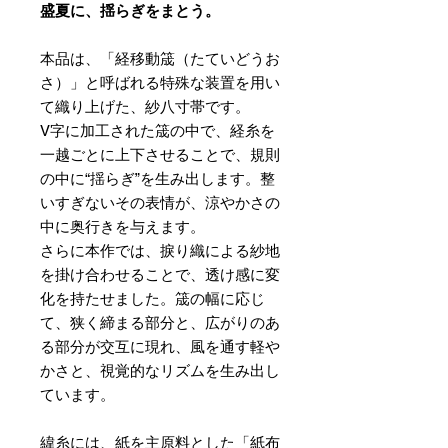
盛夏に、揺らぎをまとう。
本品は、「経移動筬（たていどうお
さ）」と呼ばれる特殊な装置を用い
て織り上げた、紗八寸帯です。
V字に加工された筬の中で、経糸を
一越ごとに上下させることで、規則
の中に“揺らぎ”を生み出します。整
いすぎないその表情が、涼やかさの
中に奥行きを与えます。
さらに本作では、捩り織による紗地
を掛け合わせることで、透け感に変
化を持たせました。筬の幅に応じ
て、狭く締まる部分と、広がりのあ
る部分が交互に現れ、風を通す軽や
かさと、視覚的なリズムを生み出し
ています。
緯糸には、紙を主原料とした「紙布