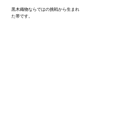
黒木織物ならではの挑戦から生まれ
た帯です。
素材 ： 絹40％ ポリエステル
60％
サイズ： 巾約16cm 長さ約
425cm
＊天然繊維を主原料とした織物の
為、サイズには誤差を生じます。
あらかじめご了承ください。
Noch keine Bewertungen
vorhanden
Jetzt die erste Bewertung
abgeben.