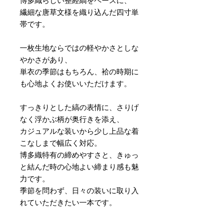
博多織らしい整経縞をベースに、
繊細な唐草文様を織り込んだ四寸単
帯です。
一枚生地ならではの軽やかさとしな
やかさがあり、
単衣の季節はもちろん、袷の時期に
も心地よくお使いいただけます。
すっきりとした縞の表情に、さりげ
なく浮かぶ柄が奥行きを添え、
カジュアルな装いから少し上品な着
こなしまで幅広く対応。
博多織特有の締めやすさと、きゅっ
と結んだ時の心地よい締まり感も魅
力です。
季節を問わず、日々の装いに取り入
れていただきたい一本です。