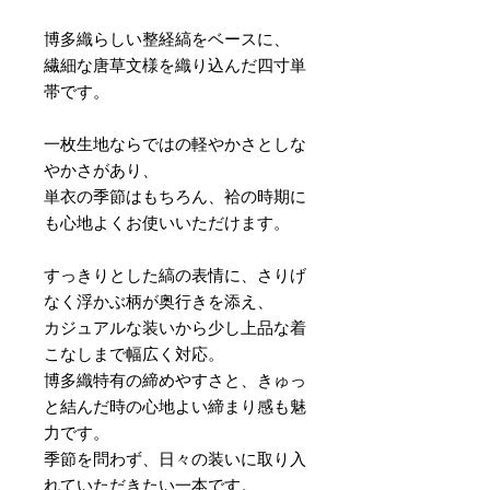
博多織らしい整経縞をベースに、
繊細な唐草文様を織り込んだ四寸単
帯です。
一枚生地ならではの軽やかさとしな
やかさがあり、
単衣の季節はもちろん、袷の時期に
も心地よくお使いいただけます。
すっきりとした縞の表情に、さりげ
なく浮かぶ柄が奥行きを添え、
カジュアルな装いから少し上品な着
こなしまで幅広く対応。
博多織特有の締めやすさと、きゅっ
と結んだ時の心地よい締まり感も魅
力です。
季節を問わず、日々の装いに取り入
れていただきたい一本です。