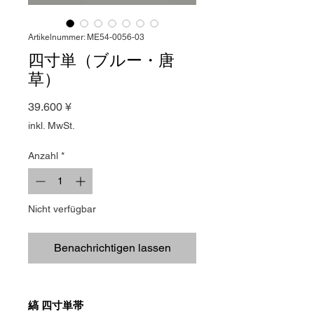
Artikelnummer: ME54-0056-03
四寸単（ブルー・唐
草）
Preis
39.600 ¥
inkl. MwSt.
Anzahl
*
Nicht verfügbar
Benachrichtigen lassen
縞 四寸単帯