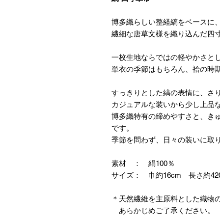
博多織らしい整経縞をベースに
繊細な唐草文様を織り込んだ四
一枚生地ならではの軽やかさと
単衣の季節はもちろん、袷の時
すっきりとした縞の表情に、さ
カジュアルな装いから少し上品
博多織特有の締めやすさと、き
です。
季節を問わず、日々の装いに取
素材 ： 絹100％
サイズ： 巾約16cm 長さ約42
＊天然繊維を主原料とした織物
あらかじめご了承ください。