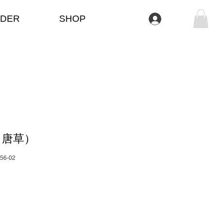
DER
SHOP
Anmelden
・唐草）
056-02