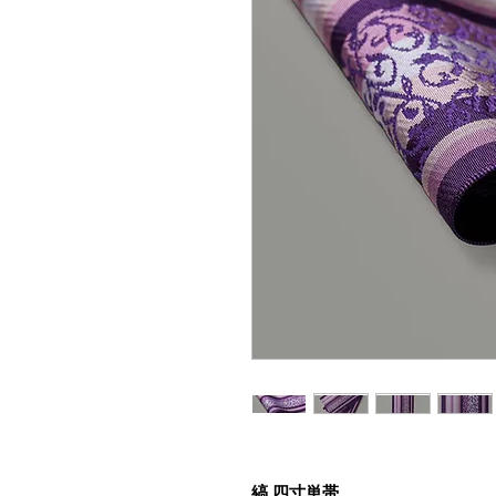
縞 四寸単帯