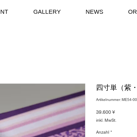
ENT
GALLERY
NEWS
OR
四寸単（紫
Artikelnummer: ME54-0
Preis
39.600 ¥
inkl. MwSt.
Anzahl
*