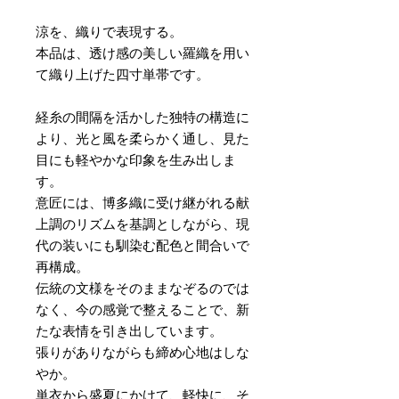
涼を、織りで表現する。
本品は、透け感の美しい羅織を用い
て織り上げた四寸単帯です。
経糸の間隔を活かした独特の構造に
より、光と風を柔らかく通し、見た
目にも軽やかな印象を生み出しま
す。
意匠には、博多織に受け継がれる献
上調のリズムを基調としながら、現
代の装いにも馴染む配色と間合いで
再構成。
伝統の文様をそのままなぞるのでは
なく、今の感覚で整えることで、新
たな表情を引き出しています。
張りがありながらも締め心地はしな
やか。
単衣から盛夏にかけて、軽快に、そ