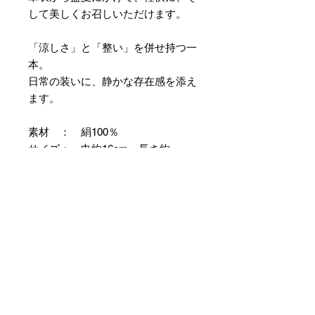
して美しくお召しいただけます。
「涼しさ」と「整い」を併せ持つ一
本。
日常の装いに、静かな存在感を添え
ます。
素材 ： 絹100％
サイズ： 巾約16cm 長さ約
420cm
＊本商品は専用の太い糸を用い、ざ
っくりとした織組織にて織り上げて
おります。つきましては特有のフシ
などが見られますが、異常ではあり
ませんので事前にご了承のほどお願
いいたします。
＊天然繊維を主原料とした織物の
為、サイズには誤差を生じます。