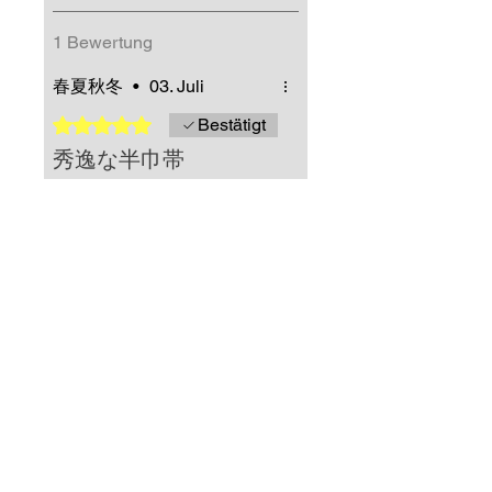
1 Bewertung
春夏秋冬
•
03. Juli
Mit 5 von 5 Sternen bewertet.
Bestätigt
秀逸な半巾帯
羅・四寸単の素晴らしさ。
見たの美しさは勿論のこ
と、締め易く、長尺のため
様々なお太鼓結びが楽しめ
て、形も長時間安定を保つ
事が叶う逸品と感じており
War das hilfreich?
Ja
ます。
夏の気温が高い日の外出に
も、通気性に優れた羅織は
Shop-Eigentümer
•
09. Juli
最良です。
この度はレビューをお寄
せいただきまして誠にあ
りがとうございます。 羅