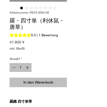
Artikelnummer: RE55-0002-08
羅・四寸単（利休鼠・
唐草）
Das Rating beträgt 5.0 von fünf Sternen, basierend auf 1
5.0 | 1 Bewertung
Preis
41.800 ¥
inkl. MwSt.
Anzahl
*
In den Warenkorb
羅織 四寸単帯