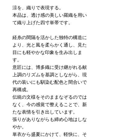
涼を、織りで表現する。
本品は、透け感の美しい羅織を用い
て織り上げた四寸単帯です。
経糸の間隔を活かした独特の構造に
より、光と風を柔らかく通し、見た
目にも軽やかな印象を生み出しま
す。
意匠には、博多織に受け継がれる献
上調のリズムを基調としながら、現
代の装いにも馴染む配色と間合いで
再構成。
伝統の文様をそのままなぞるのでは
なく、今の感覚で整えることで、新
たな表情を引き出しています。
張りがありながらも締め心地はしな
やか。
単衣から盛夏にかけて、軽快に、そ