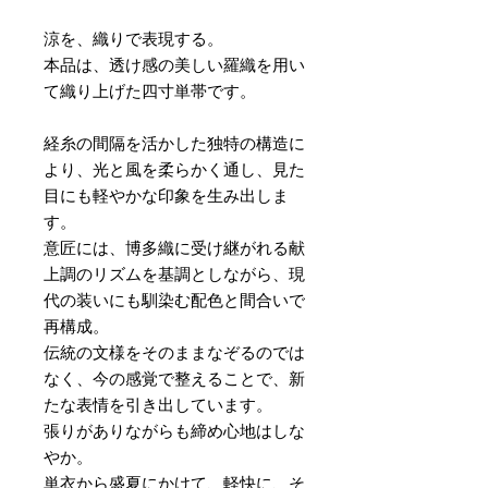
涼を、織りで表現する。
本品は、透け感の美しい羅織を用い
て織り上げた四寸単帯です。
経糸の間隔を活かした独特の構造に
より、光と風を柔らかく通し、見た
目にも軽やかな印象を生み出しま
す。
意匠には、博多織に受け継がれる献
上調のリズムを基調としながら、現
代の装いにも馴染む配色と間合いで
再構成。
伝統の文様をそのままなぞるのでは
なく、今の感覚で整えることで、新
たな表情を引き出しています。
張りがありながらも締め心地はしな
やか。
単衣から盛夏にかけて、軽快に、そ