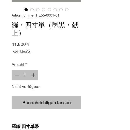
Artikelnummer: RE55-0001-01
羅・四寸単（墨黒・献
上）
Preis
41.800 ¥
inkl. MwSt.
Anzahl
*
Nicht verfügbar
Benachrichtigen lassen
羅織 四寸単帯