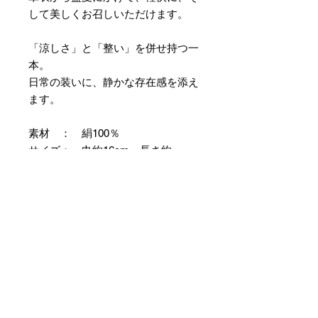
して美しくお召しいただけます。
「涼しさ」と「整い」を併せ持つ一
本。
日常の装いに、静かな存在感を添え
ます。
素材 ： 絹100％
サイズ： 巾約16cm 長さ約
420cm
＊本商品は専用の太い糸を用い、ざ
っくりとした織組織にて織り上げて
おります。つきましては特有のフシ
などが見られますが、異常ではあり
ませんので事前にご了承のほどお願
いいたします。
＊天然繊維を主原料とした織物の
為、サイズには誤差を生じます。