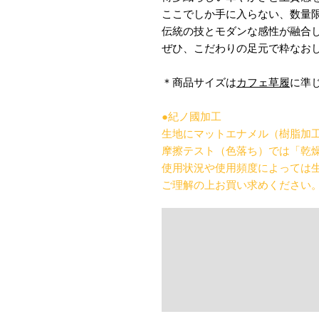
ここでしか手に入らない、数量
伝統の技とモダンな感性が融合
ぜひ、こだわりの足元で粋なお
＊商品サイズは
カフェ草履
に準
●紀ノ國加工
生地にマットエナメル（樹脂加
摩擦テスト（色落ち）では「乾燥
使用状況や使用頻度によっては
ご理解の上お買い求めください