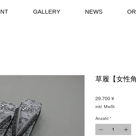
ENT
GALLERY
NEWS
OR
草履【女性
Preis
29.700 ¥
inkl. MwSt.
Anzahl
*