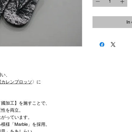
In
用い、
屋カレンブロッソ
〉に
ノ國加工】を施すことで、
匠性を両立。
上がっています。
様「Marble」を採用。
華皿」をあしらい、