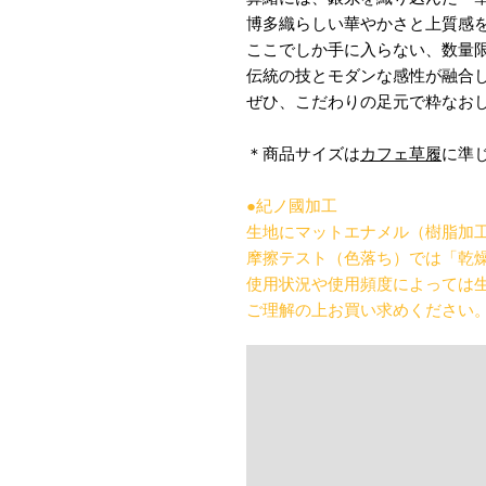
博多織らしい華やかさと上質感
ここでしか手に入らない、数量
伝統の技とモダンな感性が融合
ぜひ、こだわりの足元で粋なお
＊商品サイズは
カフェ草履
に準
●紀ノ國加工
生地にマットエナメル（樹脂加
摩擦テスト（色落ち）では「乾燥
使用状況や使用頻度によっては
ご理解の上お買い求めください