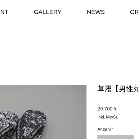
ENT
GALLERY
NEWS
OR
草履【男性
Preis
29.700 ¥
inkl. MwSt.
Anzahl
*