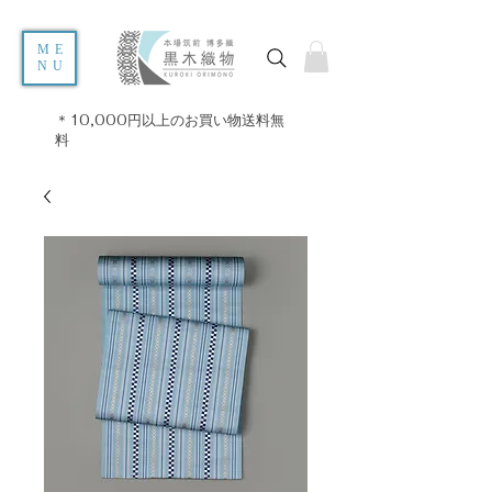
ME
NU
＊10,000円以上のお買い物送料無
料