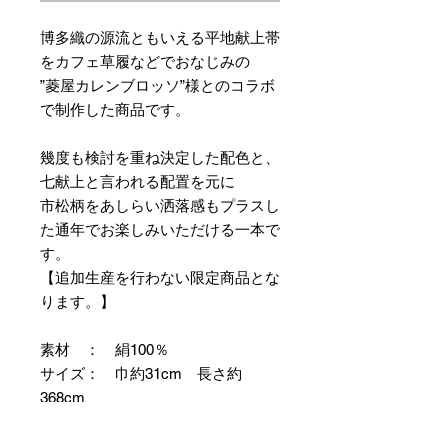
博多織の源流ともいえる平地献上帯
をカフェ草履などでおなじみの
”菱屋カレンブロッソ”様とのコラボ
で制作した商品です。
幾度も検討を重ね決定した配色と、
七献上と言われる配置を元に
市松柄をあしらい洒落感もプラスし
た通年でお楽しみいただける一本で
す。
【追加生産を行わない限定商品とな
ります。】
素材 ： 絹100％
サイズ： 巾約31cm 長さ約
368cm
＊お仕立て方法をお選びになりカー