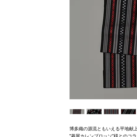
博多織の源流ともいえる平地献
”菱屋カレンブロッソ”様とのコ