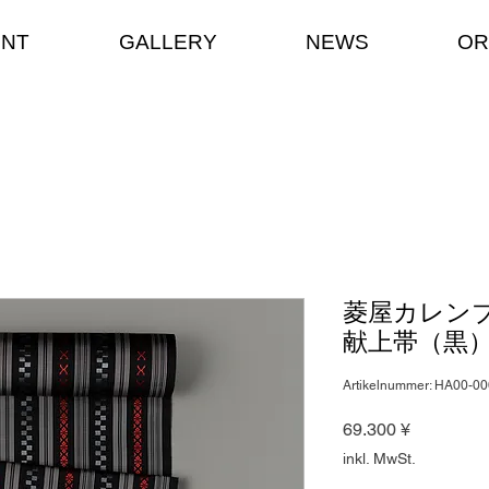
ENT
GALLERY
NEWS
OR
菱屋カレン
献上帯（黒
Artikelnummer: HA00-0
Preis
69.300 ¥
inkl. MwSt.