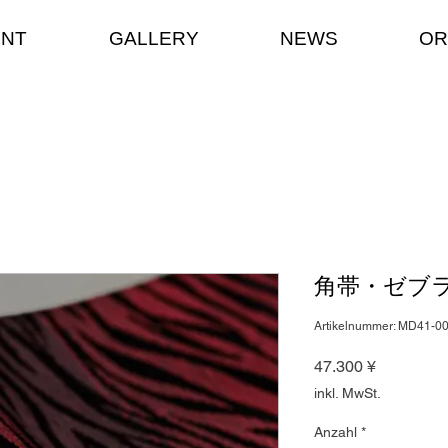
ENT
GALLERY
NEWS
OR
角帯・ゼブ
Artikelnummer: MD41-0
Preis
47.300 ¥
inkl. MwSt.
Anzahl
*