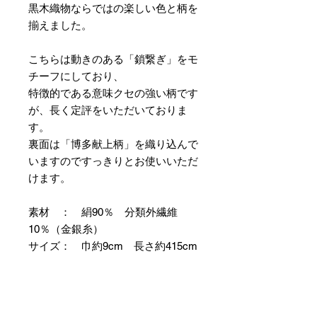
黒木織物ならではの楽しい色と柄を
揃えました。
こちらは動きのある「鎖繋ぎ」をモ
チーフにしており、
特徴的である意味クセの強い柄です
が、長く定評をいただいておりま
す。
裏面は「博多献上柄」を織り込んで
いますのですっきりとお使いいただ
けます。
素材 ： 絹90％ 分類外繊維
10％（金銀糸）
サイズ： 巾約9cm 長さ約415cm
＊両かがりの仕立て帯のため両端に
縫製耳があります。
＊天然繊維を主原料とした織物の