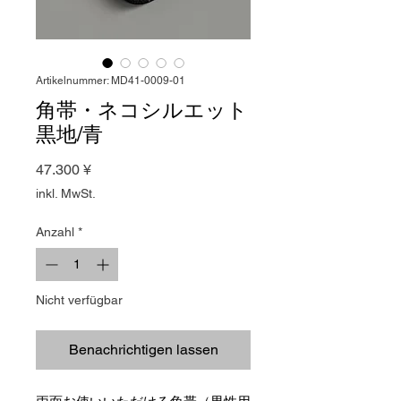
Artikelnummer: MD41-0009-01
角帯・ネコシルエット
黒地/青
Preis
47.300 ¥
inkl. MwSt.
Anzahl
*
Nicht verfügbar
Benachrichtigen lassen