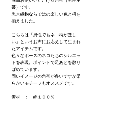
両面お使いいただける角帯（男性用
帯）です。
黒木織物ならではの楽しい色と柄を
揃えました。
こちらは「男性でもネコ柄がほし
い」というお声にお応えして生まれ
たアイテムです。
色々なポーズのネコたちのシルエッ
トを表現。ポイントで足あとを散り
ばめています。
固いイメージの角帯が多いですが柔
らかいモチーフもオススメです。
素材 ： 絹１００％
サイズ： 巾約9cm 長さ約415cm
＊天然繊維を主原料とした織物の
為、サイズには誤差を生じます。