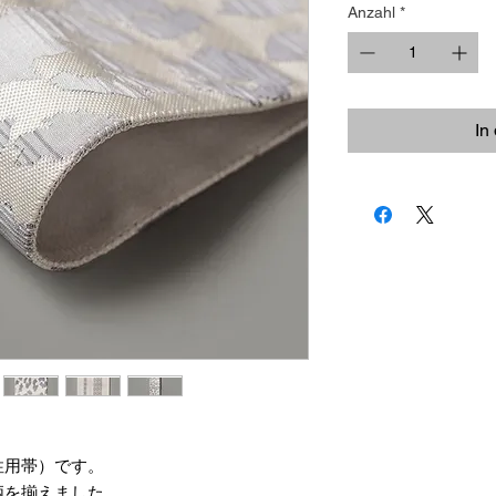
Anzahl
*
In
性用帯）です。
柄を揃えました。