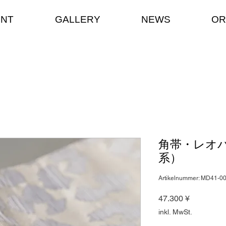
ENT
GALLERY
NEWS
OR
角帯・レオ
系）
Artikelnummer: MD41-0
Preis
47.300 ¥
inkl. MwSt.