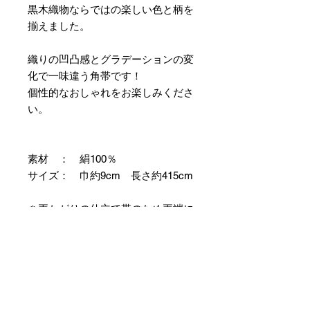
黒木織物ならではの楽しい色と柄を
揃えました。
織りの凹凸感とグラデーションの変
化で一味違う角帯です！
個性的なおしゃれをお楽しみくださ
い。
素材 ： 絹100％
サイズ： 巾約9cm 長さ約415cm
＊両かがりの仕立て帯のため両端に
縫製耳があります。
＊天然繊維を主原料とした織物の
為、サイズには誤差を生じます。
あらかじめご了承ください。