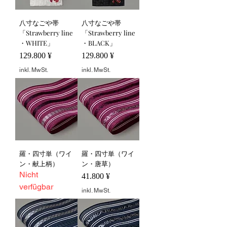
八寸なごや帯
八寸なごや帯
「Strawberry line
「Strawberry line
・WHITE」
・BLACK」
Preis
Preis
129.800 ¥
129.800 ¥
inkl. MwSt.
inkl. MwSt.
羅・四寸単（ワイ
羅・四寸単（ワイ
ン・献上柄）
ン・唐草）
Nicht
Preis
41.800 ¥
verfügbar
inkl. MwSt.