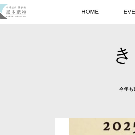
HOME
EV
き
今年も