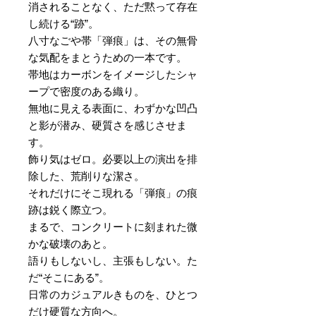
消されることなく、ただ黙って存在
し続ける“跡”。
八寸なごや帯「弾痕」は、その無骨
な気配をまとうための一本です。
帯地はカーボンをイメージしたシャ
ープで密度のある織り。
無地に見える表面に、わずかな凹凸
と影が潜み、硬質さを感じさせま
す。
飾り気はゼロ。必要以上の演出を排
除した、荒削りな潔さ。
それだけにそこ現れる「弾痕」の痕
跡は鋭く際立つ。
まるで、コンクリートに刻まれた微
かな破壊のあと。
語りもしないし、主張もしない。た
だ“そこにある”。
日常のカジュアルきものを、ひとつ
だけ硬質な方向へ。