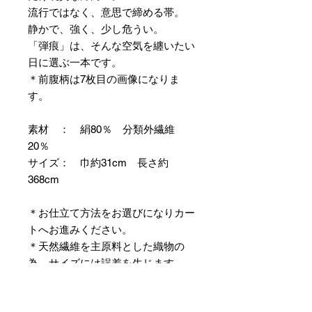
流行ではなく、意思で締める帯。
静かで、強く、少し危うい。
「弾痕」は、そんな空気を纏いたい
日に選ぶ一本です。
＊前腹柄は7枚目の画像になりま
す。
素材 ： 絹80％ 分類外繊維
20％
サイズ： 巾約31cm 長さ約
368cm
＊お仕立て方法をお選びになりカー
トへお進みください。
＊天然繊維を主原料とした織物の
為、サイズには誤差を生じます。
あらかじめご了承ください。