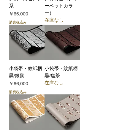
系
ーベットカラ
ー）
価格
￥66,000
在庫なし
消費税込み
小袋帯・紋紙柄
小袋帯・紋紙柄
黒/銀鼠
黒/焦茶
在庫なし
価格
￥66,000
消費税込み