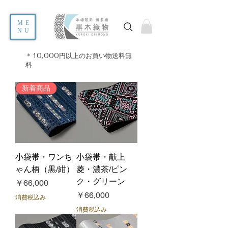
ME
NU
＊10,000円以上のお買い物送料無
料
新着商品
小袋帯・ワンち
小袋帯・献上
ゃん柄（黒/紺）
菱・濃茶/ピン
ク・グリーン
価格
￥66,000
価格
￥66,000
消費税込み
消費税込み