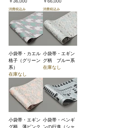
価格
価格
￥36,000
￥66,000
消費税込み
消費税込み
小袋帯・カエル
小袋帯・エギン
格子（グリーン
グ柄 ブルー系
系）
在庫なし
在庫なし
小袋帯・エギン
小袋帯・ペンギ
グ柄 薄ピンク
ンの行進（シャ