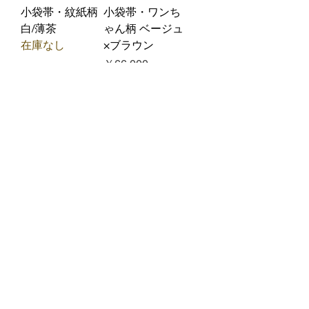
小袋帯・紋紙柄
小袋帯・ワンち
白/薄茶
ゃん柄 ベージュ
在庫なし
×ブラウン
価格
￥66,000
消費税込み
小袋帯・ワンち
小袋帯・ビール
ゃん柄 薄グレー
ジョッキ（乾
杯） 薄グレー
価格
￥66,000
価格
￥66,000
消費税込み
消費税込み