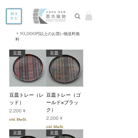
ME
NU
＊10,000円以上のお買い物送料無
料
豆皿
豆皿
豆皿トレー（レ
豆皿トレー（ゴ
ッド）
ールド×ブラッ
ク）
Preis
2.200 ¥
Preis
2.200 ¥
inkl. MwSt.
inkl. MwSt.
豆皿
豆皿