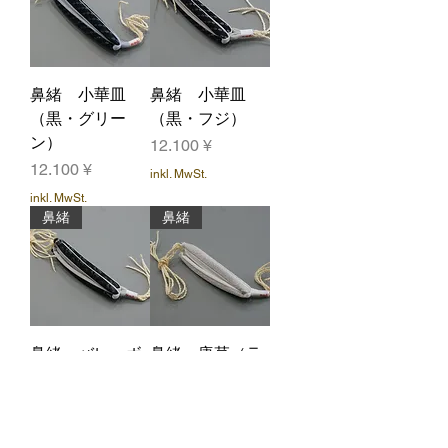
鼻緒 小華皿
鼻緒 小華皿
（黒・グリー
（黒・フジ）
ン）
Preis
12.100 ¥
Preis
12.100 ¥
inkl. MwSt.
inkl. MwSt.
鼻緒
鼻緒
鼻緒 バレーボ
鼻緒 唐草（ラ
ール（黒・グレ
メぼかし）
ー）
Preis
12.100 ¥
Preis
12.100 ¥
inkl. MwSt.