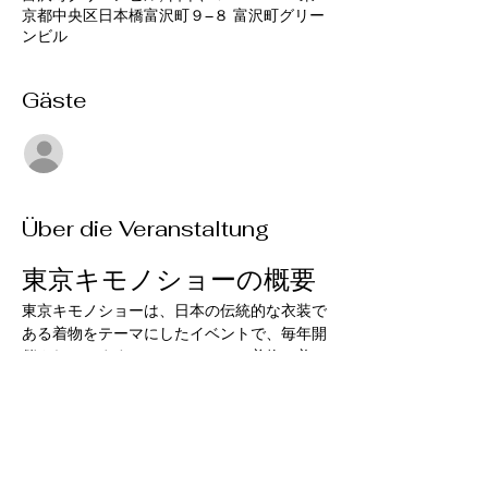
京都中央区日本橋富沢町９−８ 富沢町グリー
ンビル
Gäste
Alle ansehen
Über die Veranstaltung
東京キモノショーの概要
東京キモノショーは、日本の伝統的な衣装で
ある着物をテーマにしたイベントで、毎年開
催されています。このショーは、着物の美し
さと多様性を広く紹介することを目的として
おり、国内を中心にメーカーや産地、デザイ
ナーやアーティストが参加します。
目的
着物文化の普及と振興