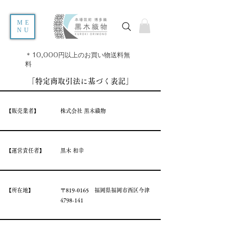
ME
NU
＊10,000円以上のお買い物送料無
料
​「特定商取引法に基づく表記」
​【販売業者】
​株式会社 黒木織物
​【運営責任者】
​黒木 和幸
​【所在地】
​〒819-0165 福岡県福岡市西区今津
4798-141