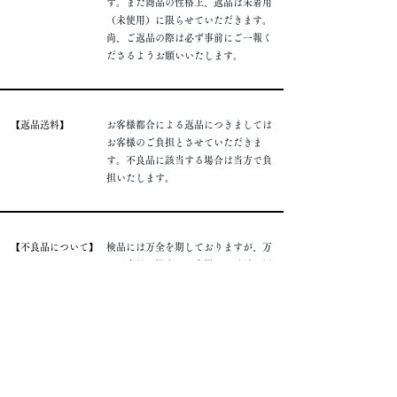
す。また商品の性格上、返品は未着用
（未使用）に限らせていただきます。
​尚、ご返品の際は必ず事前にご一報く
ださるようお願いいたします。
​【返品送料】
お客様都合による返品につきましては
お客様のご負担とさせていただきま
す。不良品に該当する場合は当方で負
担いたします。
​【不良品について】
​検品には万全を期しておりますが、万
一不良品の場合はお客様のお手元に届
いてより10日以内であれば返品、ある
いは同等品と交換させていただきま
す。
​【お支払い方法】
​各種クレジットカード、銀行振込、コ