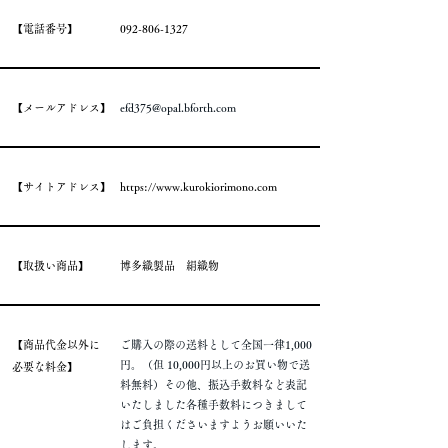
​【電話番号】
092-806-1327
​【メールアドレス】
efd375@opal.bforth.com
​【サイトアドレス】
https://www.kurokiorimono.com
​【取扱い商品】
​博多織製品 絹織物
​【商品代金以外に
ご購入の際の送料として全国一律1,000
円。
（但 10,000円以上のお買い物で送
必要な料金】
料無料）その他、振込手数料など表記
いたしました各種手数料につきまして
はご負担くださいますようお願いいた
します。