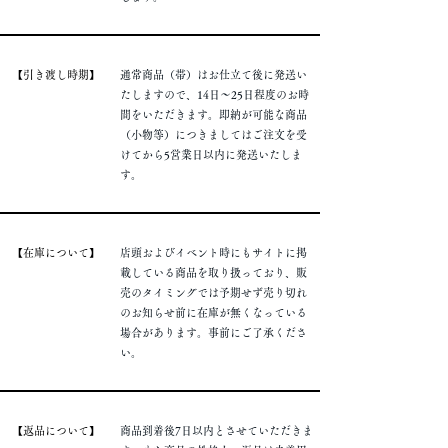
​【引き渡し時期】
通常商品（帯）はお仕立て後に発送い
たしますので、14日～25日程度のお時
間をいただきます。即納が可能な商品
（小物等）につきましてはご注文を受
けてから5営業日以内に発送いたしま
す。
​【在庫について】
店頭およびイベント時にもサイトに掲
載している商品を取り扱っており、販
売のタイミングでは予期せず売り切れ
のお知らせ前に在庫が無くなっている
場合があります。事前にご了承くださ
い。
​【返品について】
商品到着後7日以内とさせていただきま