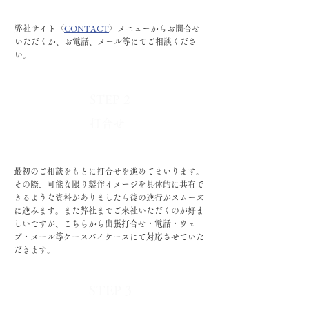
弊社サイト〈
CONTACT
〉メニューからお問合せ
いただくか
​、お電話、メール等にてご相談くださ
い。
STEP 2
​打合せ
​最初のご相談をもとに打合せを進めてまいります。​
その際、可能な限り製作イメージを具体的に共有で
きるような資料がありましたら後の進行がスムーズ
に進みます。また弊社までご来社いただくのが好ま
しいですが、こちらから出張打合せ・電話・ウェ
ブ・メール等
​ケースバイケースにて対応させていた
だきます。
STEP 3