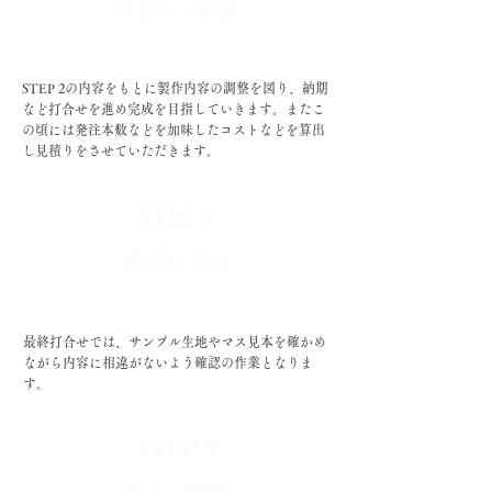
​見積り・調整
STEP 2の内容をもとに製作内容の調整を図り、納期
など打合せを
進め完成を目指していきます。またこ
の頃には発注本数などを加味したコストなどを算出
し見積りをさせていただきます。
STEP 4
​最終打合せ
​最終打合せでは、サンプル生地やマス見本を確かめ
ながら内容に相違がないよう確認の作業となりま
す。
STEP 5