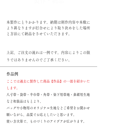
​製作・納品
​本製作にとりかかります。納期は制作内容や本数に
より異なりますが打合せにより取り決めをした場所
と方法にて納品をさせていただきます。
​上記、ご注文の流れは一例です。内容によりこの限
りではありませんのでご了承ください。
作品例
ここでは過去に製作した商品【作品】の一部を紹介いた
します。
八寸帯・袋帯・半巾帯・角帯・染下用帯地・
鼻緒用生地
など和装品はもとより、
バッグや小物用のオリジナル生地などご希望をお聞かせ
願いながら、品質でお応えしたいと
思います。
使い方次第で、ものづくりのアイデアが広がります。