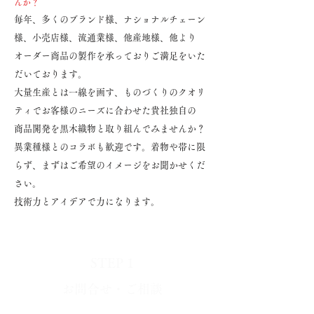
んか？
毎年、多くのブランド様、ナショナルチェーン
様、小売店様、流通業様、他産地様、他より
オーダー
商品の製作を承っておりご満足をいた
だいております。
大量生産とは一線を画す、ものづくりのクオリ
ティでお客様のニーズ
に合わせた貴社独自の
商品開発を
黒木織物と取り組んでみませんか？
​異業種様とのコラボも歓迎です。着物や帯に限
らず、まずはご希望のイメージをお聞かせくだ
さい。
技術力とアイデアで力になります。
STEP 1
お問合せ・ご相談