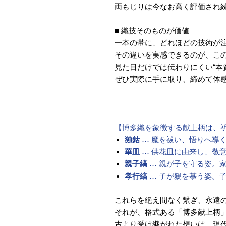
両もじりは今なお高く評価され
■ 織技そのものが価値
一本の帯に、どれほどの技術が
その違いを実感できるのが、こ
見た目だけでは伝わりにくい“本
ぜひ実際に手に取り、締めて体
【博多織を象徴する献上柄は、
独鈷
… 魔を祓い、悟りへ導
華皿
… 供花皿に由来し、敬
親子縞
… 親が子を守る姿。
孝行縞
… 子が親を慕う姿。
これらを絶え間なく繋ぎ、永遠
それが、格式ある「博多献上柄
古より受け継がれた想いは、現