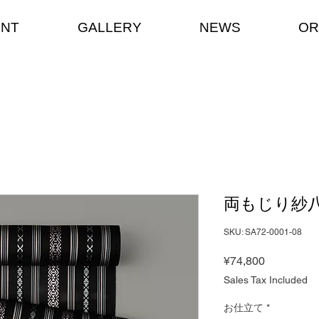
ENT
GALLERY
NEWS
OR
両もじり紗
SKU: SA72-0001-08
Price
¥74,800
Sales Tax Included
お仕立て
*