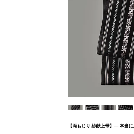
【両もじり 紗献上帯】
—
本当に