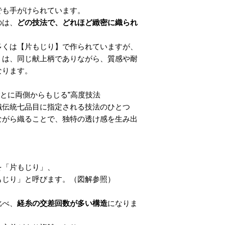
でも手がけられています。
のは、
どの技法で、どれほど緻密に織られ
多くは【片もじり】で作られていますが、
】は、同じ献上柄でありながら、質感や耐
なります。
度ごとに両側からもじる”高度技法
織伝統七品目に指定される技法のひとつ
ながら織ることで、独特の透け感を生み出
、
を「片もじり」、
もじり」と呼びます。（図解参照）
比べ、
経糸の交差回数が多い構造
になりま