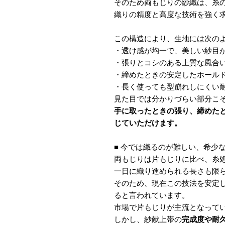
そのため両もじりの紗織は、糸
織りの精度と高度な技術を強く
この構造により、生地には次の
・透け感が均一で、美しい紗目
・張りとコシのある上質な風合
・締めたときの安定したホール
・長く使っても型崩れしにくい
見た目では分かりづらい部分こ
手に取ったときの張り、締めた
じていただけます。
■ 今では織るのが難しい、希少
両もじりは片もじりに比べ、糸
一日に織り進められる長さも限
そのため、現在この技法を安定
ると言われています。
市場で片もじりが主流となって
しかし、紗献上帯の
完成度や耐