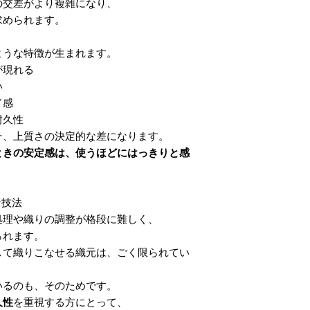
の交差がより複雑になり、
求められます。
ような特徴が生まれます。
が現れる
い
ド感
耐久性
そ、上質さの決定的な差になります。
ときの安定感は、使うほどにはっきりと感
な技法
処理や織りの調整が格段に難しく、
られます。
して織りこなせる織元は、ごく限られてい
いるのも、そのためです。
久性
を重視する方にとって、