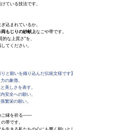
続けている技法です。
注ぎ込まれているか。
の
両もじりの紗献上
なごや帯です。
質的な上質さ”を、
感してください。
祈りと願いを織り込んだ伝統文様です】
く力の象徴。
意と美しさを表す。
家内安全への願い。
子孫繁栄の願い。
のご縁を祈る――
」の帯です。
代を生きる私たちの心にも響く願いとし