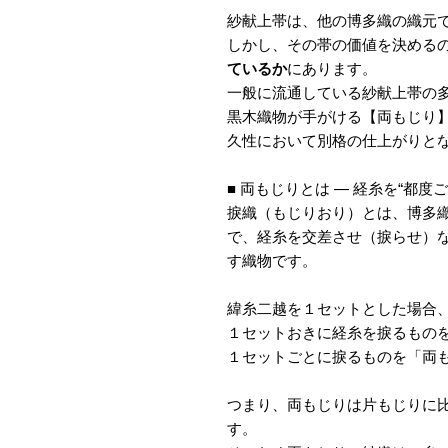
紗献上帯は、他の博多織の織元
しかし、その帯の価値を決める
ているか
にあります。
一般に流通している紗献上帯の
黒木織物が手がける【両もじり
久性において別格の仕上がりと
■ 両もじりとは — 経糸を“都
捩織（もじりおり）とは、博多
で、経糸を交差させ（捩らせ）
す織物です。
緯糸二越を１セットとした場合
１セットおきに経糸を捩るもの
１セットごとに捩るものを「両
つまり、両もじりは片もじりに
す。